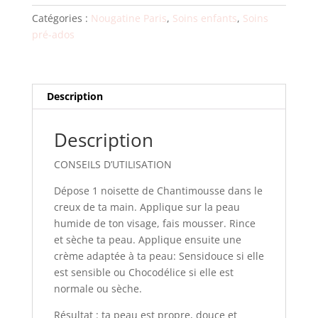
visage
Catégories :
Nougatine Paris
,
Soins enfants
,
Soins
CHANTIMOUSSE
pré-ados
Description
Description
CONSEILS D’UTILISATION
Dépose 1 noisette de Chantimousse dans le
creux de ta main. Applique sur la peau
humide de ton visage, fais mousser. Rince
et sèche ta peau. Applique ensuite une
crème adaptée à ta peau: Sensidouce si elle
est sensible ou Chocodélice si elle est
normale ou sèche.
Résultat : ta peau est propre, douce et