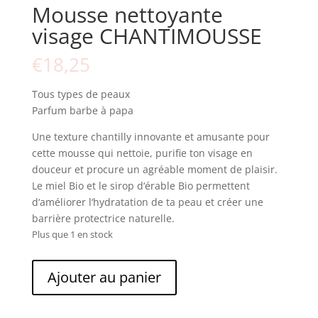
Mousse nettoyante
visage CHANTIMOUSSE
€
18,25
Tous types de peaux
Parfum barbe à papa
Une texture chantilly innovante et amusante pour
cette mousse qui nettoie, purifie ton visage en
douceur et procure un agréable moment de plaisir.
Le miel Bio et le sirop d‘érable Bio permettent
d‘améliorer l‘hydratation de ta peau et créer une
barrière protectrice naturelle.
Plus que 1 en stock
quantité
Ajouter au panier
de
Mousse
nettoyante