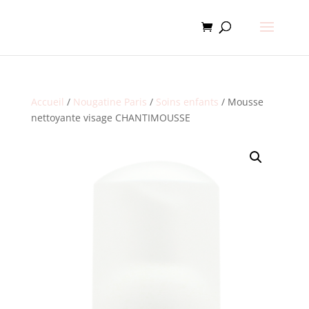
Accueil
/
Nougatine Paris
/
Soins enfants
/ Mousse
nettoyante visage CHANTIMOUSSE