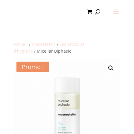
Accueil
/
Mesoestetic
/
Les produits
d'hygiène
/ Micellar Biphasic
Promo !