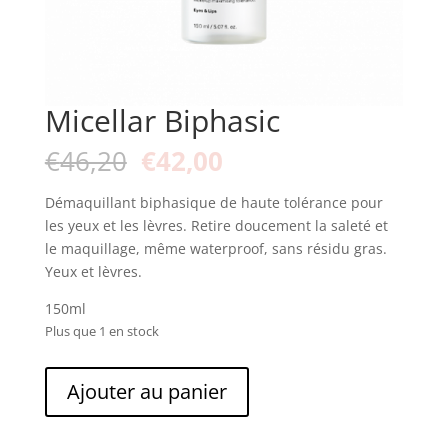
Micellar Biphasic
Le
Le
€
46,20
€
42,00
prix
prix
initial
actuel
Démaquillant biphasique de haute tolérance pour
était :
est :
les yeux et les lèvres. Retire doucement la saleté et
€46,20.
€42,00.
le maquillage, même waterproof, sans résidu gras.
Yeux et lèvres.
150ml
Plus que 1 en stock
quantité
Ajouter au panier
de
Micellar
Biphasic