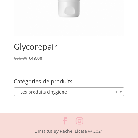
Glycorepair
Le
Le
€
86,00
€
43,00
prix
prix
initial
actuel
était :
est :
Catégories de produits
€86,00.
€43,00.
Les produits d’hygiène
×
L'Institut By Rachel Licata @ 2021