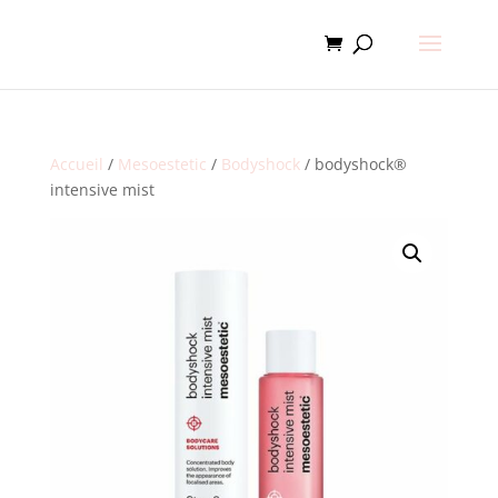
Accueil
/
Mesoestetic
/
Bodyshock
/ bodyshock®
intensive mist