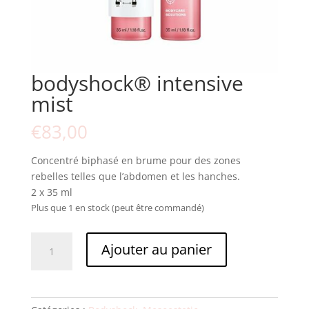
bodyshock® intensive
mist
€
83,00
Concentré biphasé en brume pour des zones
rebelles telles que l’abdomen et les hanches.
2 x 35 ml
Plus que 1 en stock (peut être commandé)
quantité
Ajouter au panier
de
bodyshock®
intensive
mist