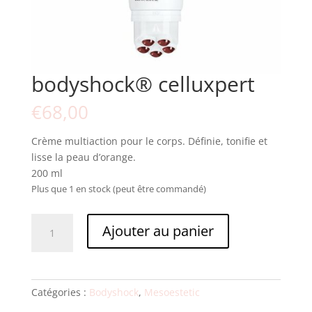
bodyshock® celluxpert
€
68,00
Crème multiaction pour le corps. Définie, tonifie et
lisse la peau d’orange.
200 ml
Plus que 1 en stock (peut être commandé)
quantité
Ajouter au panier
de
bodyshock®
celluxpert
Catégories :
Bodyshock
,
Mesoestetic