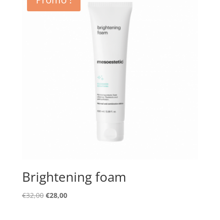
Brightening foam
Le
Le
€
32,00
€
28,00
prix
prix
initial
actuel