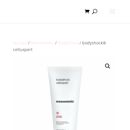
Accueil
/
Mesoestetic
/
Bodyshock
/ bodyshock®
celluxpert