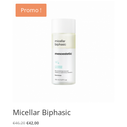
était :
est :
Promo !
€32,00.
€28,00.
Micellar Biphasic
Le
Le
€
46,20
€
42,00