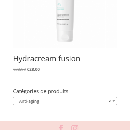
Hydracream fusion
Le
Le
€
32,00
€
28,00
prix
prix
initial
actuel
était :
est :
Catégories de produits
€32,00.
€28,00.
Anti-aging
×