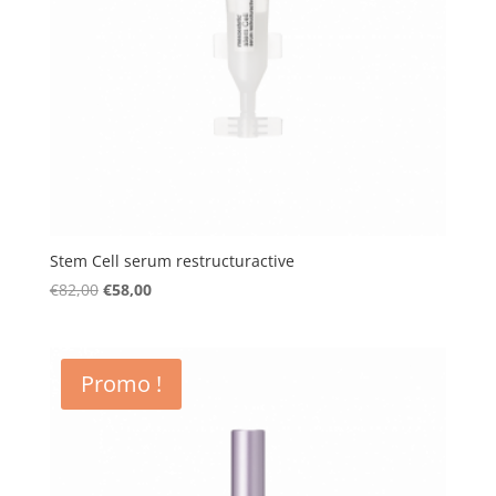
Stem Cell serum restructuractive
Le
Le
€
82,00
€
58,00
prix
prix
initial
actuel
était :
est :
Promo !
€82,00.
€58,00.