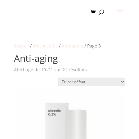
Accueil
/
Mesoestetic
/
Anti-aging
/ Page 3
Anti-aging
Affichage de 19–21 sur 21 résultats