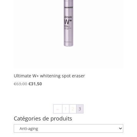
Ultimate W+ whitening spot eraser
Le
Le
€
63,00
€
31,50
prix
prix
initial
actuel
était :
est :
←
1
2
3
€63,00.
€31,50.
Catégories de produits